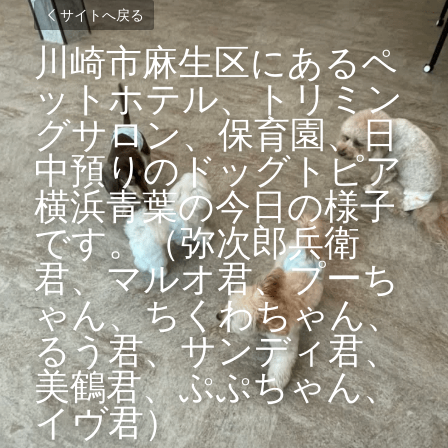
サイトへ戻る
川崎市麻生区にあるペ
ットホテル、トリミン
グサロン、保育園、日
中預りのドッグトピア
横浜青葉の今日の様子
です。（弥次郎兵衛
君、マルオ君、プーち
ゃん、ちくわちゃん、
るう君、サンディ君、
美鶴君、ぷぷちゃん、
イヴ君）