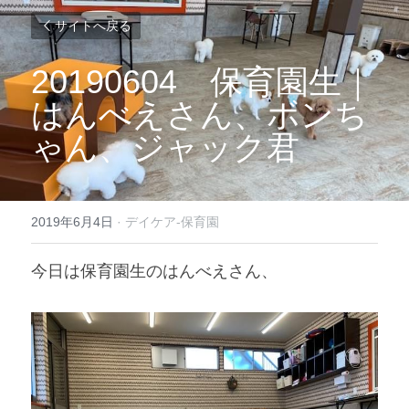
サイトへ戻る
20190604
　保育園生｜
はんべえさん、ボンち
ゃん、ジャック君
2019年6月4日
·
デイケア-保育園
今日は保育園生のはんべえさん、