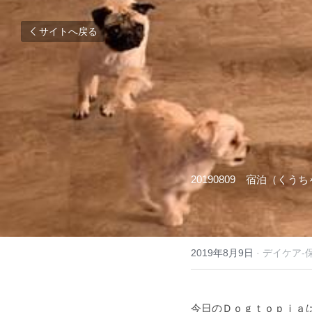
サイトへ戻る
20190809
　宿泊（くうち
2019年8月9日
·
デイケア-
今日のＤｏｇｔｏｐｉａ