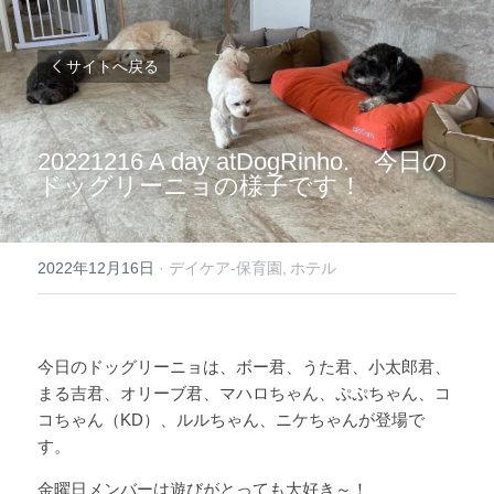
サイトへ戻る
20221216 A day atDogRinho.　今日の
ドッグリーニョの様子です！
2022年12月16日
·
デイケア-保育園,
ホテル
今日のドッグリーニョは、ボー君、うた君、小太郎君、
まる吉君、オリーブ君、マハロちゃん、ぷぷちゃん、コ
コちゃん（KD）、ルルちゃん、ニケちゃんが登場で
す。 
金曜日メンバーは遊びがとっても大好き～！ 