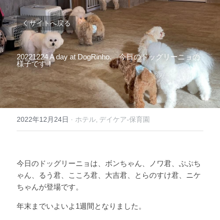
サイトへ戻る
20221224 A day at DogRinho.　今日のドッグリーニョの
様子です！ 
2022年12月24日
·
ホテル,
デイケア-保育園
今日のドッグリーニョは、ボンちゃん、ノワ君、ぷぷち
ゃん、るう君、こころ君、大吉君、とらのすけ君、ニケ
ちゃんが登場です。 
年末までいよいよ1週間となりました。 