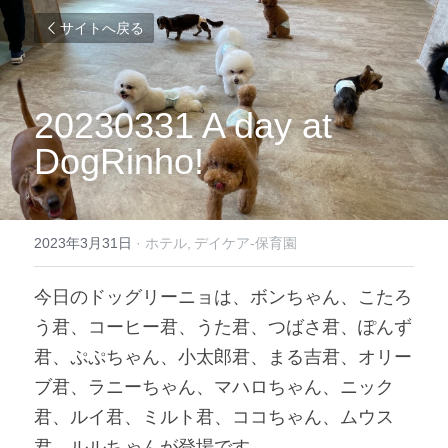
サイトへ戻る
20230331 A day at 
DogRinho!
2023年3月31日
·
ホテル,
デイケア-保育園
今日のドッグリーニョは、ボンちゃん、こたろ
う君、コーヒー君、うた君、つばさ君、ぽんず
君、ぷぷちゃん、小太郎君、まる吉君、オリー
ブ君、ラニーちゃん、マハロちゃん、ニック
君、ルイ君、ミルト君、ココちゃん、ムウス
君、ルルちゃんが登場です。