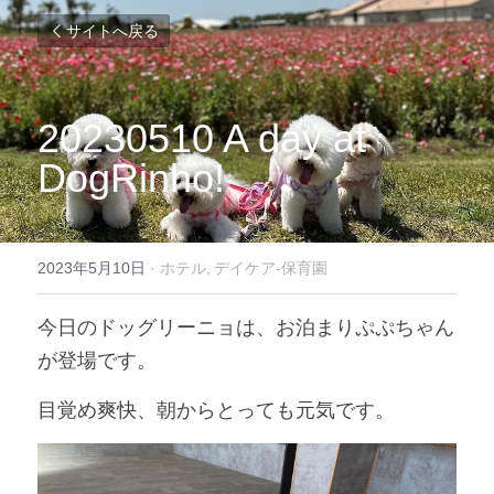
サイトへ戻る
20230510 A day at 
DogRinho!
2023年5月10日
·
ホテル,
デイケア-保育園
今日のドッグリーニョは、お泊まりぷぷちゃん
が登場です。
目覚め爽快、朝からとっても元気です。