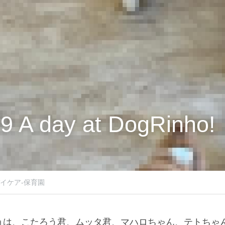
9 A day at DogRinho!
イケア-保育園
ョは、こたろう君、ムッタ君、マハロちゃん、テトちゃ