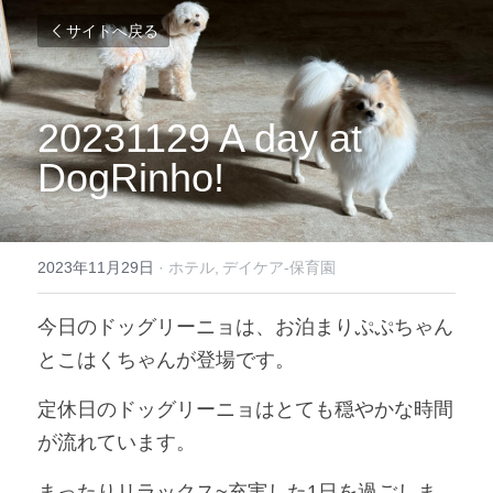
サイトへ戻る
20231129 A day at 
DogRinho!
2023年11月29日
·
ホテル,
デイケア-保育園
今日のドッグリーニョは、お泊まりぷぷちゃん
とこはくちゃんが登場です。
定休日のドッグリーニョはとても穏やかな時間
が流れています。
まったりリラックス~充実した1日を過ごしま