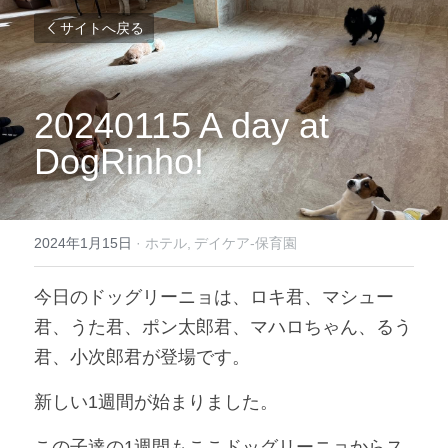
サイトへ戻る
20240115 A day at 
DogRinho!
2024年1月15日
·
ホテル,
デイケア-保育園
今日のドッグリーニョは、ロキ君、マシュー
君、うた君、ポン太郎君、マハロちゃん、るう
君、小次郎君が登場です。
新しい1週間が始まりました。
この子達の1週間もここドッグリーニョからス