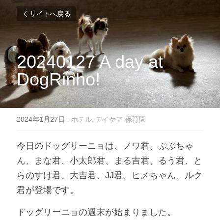
サイトへ戻る
20240127 A day at 
DogRinho!
2024年1月27日
·
ホテル,
デイケア-保育園
今日のドッグリーニョは、ノワ君、ぷぷちゃ
ん、まな君、小太郎君、まる吉君、るう君、と
らのすけ君、大吉君、JJ君、ヒメちゃん、ルク
君が登場です。
ドッグリーニョの週末が始まりました。