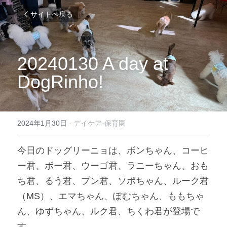
サイトへ戻る
20240130 A day at 
DogRinho!
2024年1月30日
·
デイケア-保育園
今日のドッグリーニョは、ボンちゃん、コーヒ
ー君、ボー君、ウーゴ君、ラニーちゃん、おも
ち君、るう君、プン君、ソポちゃん、ルーク君
（MS）、エマちゃん、ぽむちゃん、ももちゃ
ん、ゆずちゃん、ルク君、ちくわ君が登場で
す。