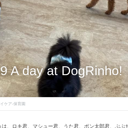
9 A day at DogRinho!
イケア-保育園
ョは、ロキ君、マシュー君、うた君、ポン太郎君、ぷぷ