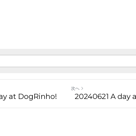
次へ
 at DogRinho!
20240621 A day at