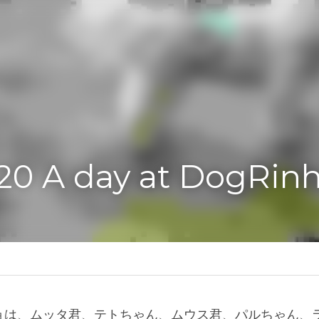
0 A day at DogRinho!
イケア-保育園
ョは、ムッタ君、テトちゃん、ムウス君、パルちゃん、