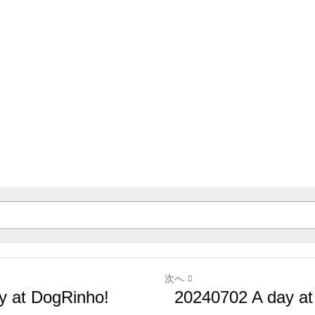
次へ
 at DogRinho!
20240702 A day at