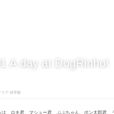
1 A day at DogRinho!
イケア-保育園
ョは、ロキ君、マシュー君、ぷぷちゃん、ポン太郎君、