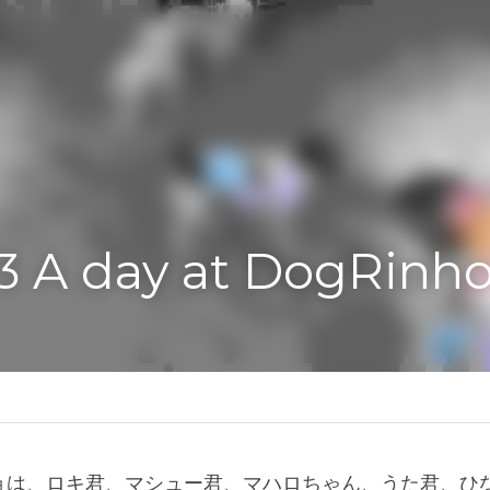
3 A day at DogRinho!
イケア-保育園
ョは、ロキ君、マシュー君、マハロちゃん、うた君、ひ