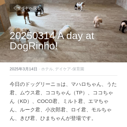
サイトへ戻る
20250314 A day at 
DogRinho!
2025年3月14日
·
ホテル,
デイケア-保育園
今日のドッグリーニョは、マハロちゃん、うた
君、ムウス君、ココちゃん（TP）、ココちゃ
ん（KD）、COCO君、ミルト君、エマちゃ
ん、ルーク君、小次郎君、ロイ君、モルちゃ
ん、きび君、ひまちゃんが登場です。