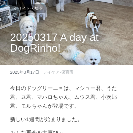
サイトへ戻る
20250317 A day at 
DogRinho!
2025年3月17日
·
デイケア-保育園
今日のドッグリーニョは、マシュー君、うた
君、豆君、マハロちゃん、ムウス君、小次郎
君、モルちゃんが登場です。
新しい1週間が始まりました。
みんな再会を大喜び～