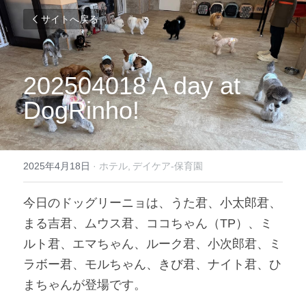
サイトへ戻る
202504018 A day at 
DogRinho!
2025年4月18日
·
ホテル,
デイケア-保育園
今日のドッグリーニョは、うた君、小太郎君、
まる吉君、ムウス君、ココちゃん（TP）、ミ
ルト君、エマちゃん、ルーク君、小次郎君、ミ
ラボー君、モルちゃん、きび君、ナイト君、ひ
まちゃんが登場です。