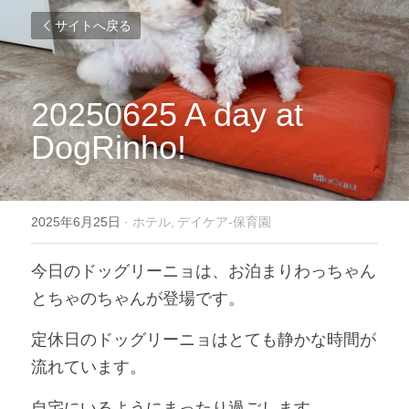
サイトへ戻る
20250625 A day at 
DogRinho!
2025年6月25日
·
ホテル,
デイケア-保育園
今日のドッグリーニョは、お泊まりわっちゃん
とちゃのちゃんが登場です。
定休日のドッグリーニョはとても静かな時間が
流れています。
自宅にいるようにまったり過ごします。