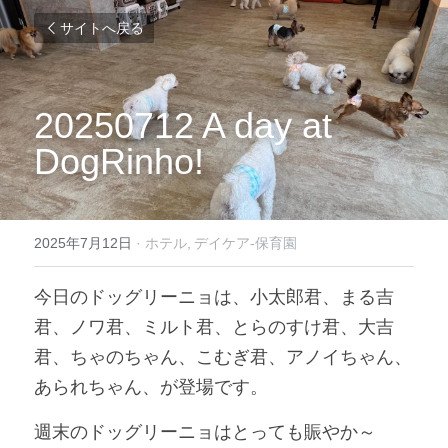
サイトへ戻る
20250712 A day at 
DogRinho!
2025年7月12日
·
ホテル,
デイケア-保育園
今日のドッグリーニョは、小太郎君、まる吉
君、ノワ君、ミルト君、とらのすけ君、大吉
君、ちゃのちゃん、こむぎ君、アノイちゃん、
あられちゃん、が登場です。
週末のドッグリーニョはとっても賑やか～