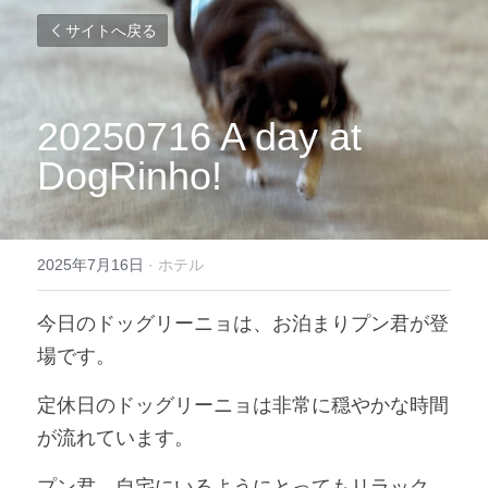
サイトへ戻る
20250716 A day at 
DogRinho!
2025年7月16日
·
ホテル
今日のドッグリーニョは、お泊まりプン君が登
場です。
定休日のドッグリーニョは非常に穏やかな時間
が流れています。
プン君、自宅にいるようにとってもリラック