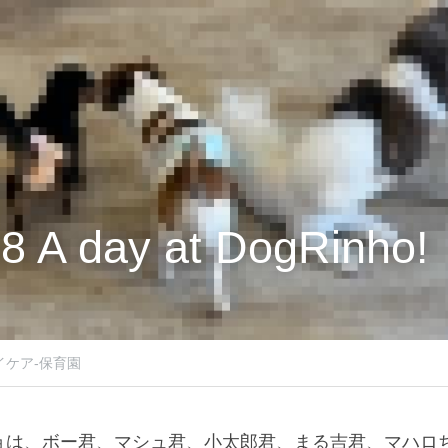
8 A day at DogRinho!
イケア-保育園
ョは、ボー君、マシュ君、小太郎君、まる吉君、マハロ