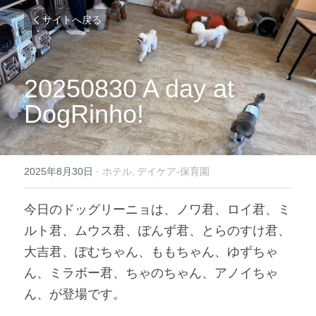
サイトへ戻る
20250830 A day at 
DogRinho!
2025年8月30日
·
ホテル,
デイケア-保育園
今日のドッグリーニョは、ノワ君、ロイ君、ミ
ルト君、ムウス君、ぽんず君、とらのすけ君、
大吉君、ぽむちゃん、ももちゃん、ゆずちゃ
ん、ミラボー君、ちゃのちゃん、アノイちゃ
ん、が登場です。