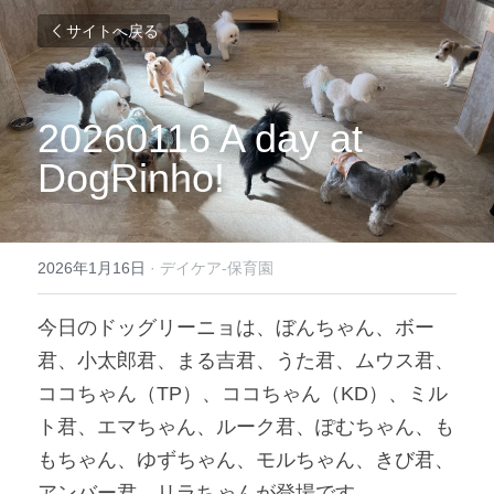
サイトへ戻る
20260116 A day at 
DogRinho!
2026年1月16日
·
デイケア-保育園
今日のドッグリーニョは、ぼんちゃん、ボー
君、小太郎君、まる吉君、うた君、ムウス君、
ココちゃん（TP）、ココちゃん（KD）、ミル
ト君、エマちゃん、ルーク君、ぽむちゃん、も
もちゃん、ゆずちゃん、モルちゃん、きび君、
アンバー君、リラちゃんが登場です。