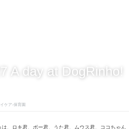
7 A day at DogRinho!
イケア-保育園
ョは、ロキ君、ボー君、うた君、ムウス君、ココちゃん（