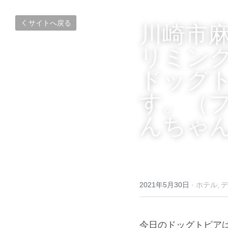
サイトへ戻る
川崎市
リミン
ドッグ
す。（
んちゃ
2021年5月30日
·
ホテル,
デ
今日のドッグトピア