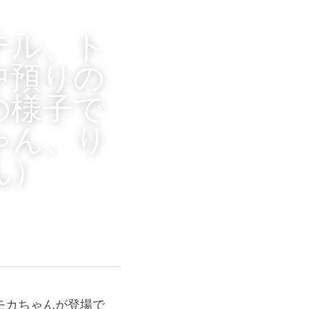
テル、ト
中預りの
の様子で
ゃん、り
ん
）
モカちゃんが登場で