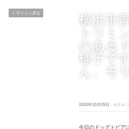
サイトへ戻る
横浜市
トリミ
のある
様子で
ん、モ
2020年10月25日
·
ホテル,
今日のドッグトピア