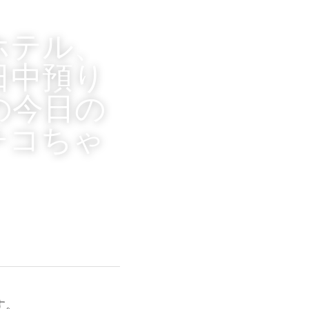
ホテル、
日中預り
の今日の
チコちゃ
す。