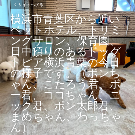
サイトへ戻る
横浜市青葉区から近い
ペットホテル、トリミ
ングサロン、保育園、
日中預りのあるドッグ
トピア横浜青葉の今日
の様子です。（ボンち
ゃん、こたろう君、ボ
ー君、ココちゃん、ニ
ック君、ポン太郎君、
まめちゃん、わっちゃ
ん）