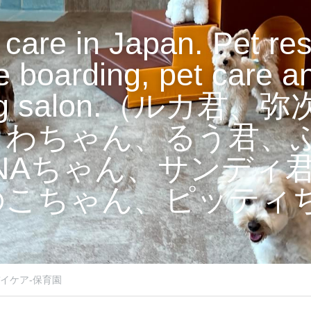
care in Japan. Pet reso
e boarding, pet care an
ing salon.（ルカ君、
くわちゃん、るう君、
NAちゃん、サンディ
のこちゃん、ピッティ
イケア-保育園