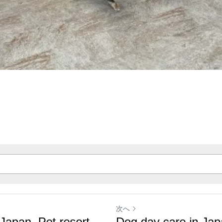
次へ
Japan. Pet resort,
Dog day care in Japa