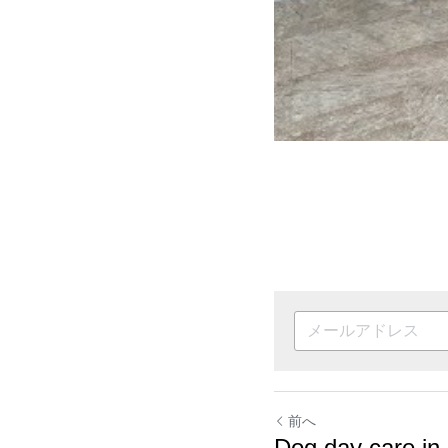
前へ
Dog day care in 