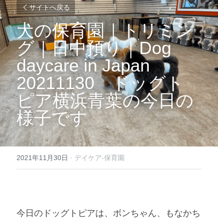
サイトへ戻る
犬の保育園｜トリミン
グ｜日中預り｜Dog 
daycare in Japan
20211130　ドッグト
ピア横浜青葉の今日の
様子です
2021年11月30日
·
デイケア-保育園
今日のドッグトピアは、ボンちゃん、もなかち