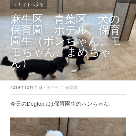
サイトへ戻る
麻生区　青葉区　犬の
保育園　ホテル　保育
園生（ボンちゃん、モ
モちゃん、まめちゃ
ん）
2019年10月21日
·
デイケア-保育園
今日のDogtopiaは保育園生のボンちゃん、