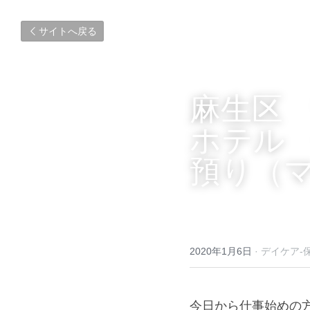
サイトへ戻る
麻生区
ホテル
預り（
2020年1月6日
·
デイケア-
今日から仕事始めの