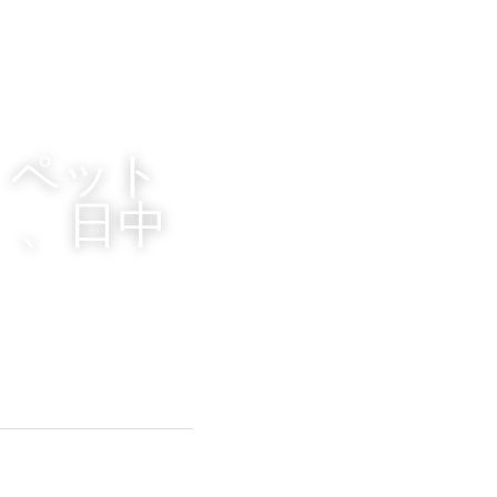
　ペット
）、日中