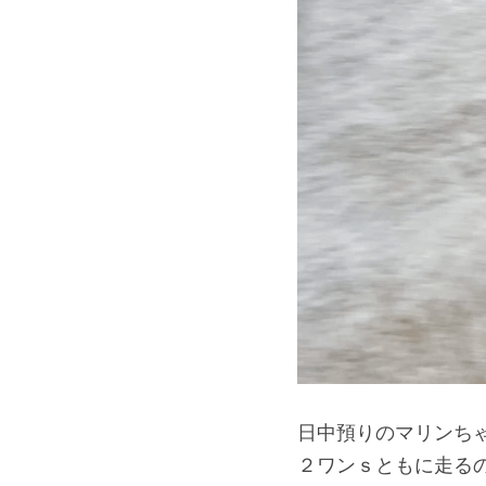
日中預りのマリンち
２ワンｓともに走る