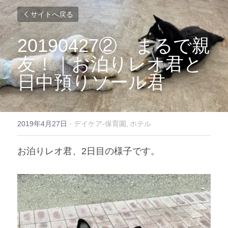
サイトへ戻る
20190427
②　まるで親
友！｜お泊りレオ君と
日中預りソール君
2019年4月27日
·
デイケア-保育園,
ホテル
お泊りレオ君、
2
日目の様子です。