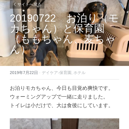
サイトへ戻る
20190722
　お泊り（モ
カちゃん）と保育園
（ももちゃん、麦ちゃ
ん）
2019年7月22日
·
デイケア-保育園,
ホテル
お泊りモカちゃん、今日も目覚め爽快です。
ウォーミングアップで一緒に走りました。
トイレは小だけで、大は食後にしています。