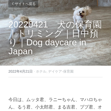
サイトへ戻る
20220421　犬の保育園
｜トリミング｜日中預
り｜Dog daycare in 
Japan 
2022年4月21日
·
ホテル,
デイケア-保育園
今日は、ムッタ君、ラニーちゃん、マハロちゃ
ん、るう君、小太郎君、まる吉君、ププ君、オ