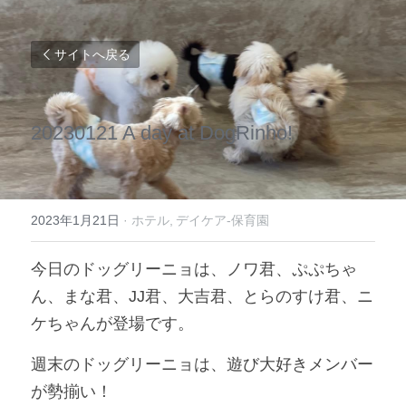
サイトへ戻る
20230121 A day at DogRinho!  
2023年1月21日
·
ホテル,
デイケア-保育園
今日のドッグリーニョは、ノワ君、ぷぷちゃ
ん、まな君、JJ君、大吉君、とらのすけ君、ニ
ケちゃんが登場です。
週末のドッグリーニョは、遊び大好きメンバー
が勢揃い！