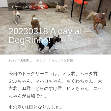
サイトへ戻る
20230318 A day at 
DogRinho!
2023年3月18日
·
ホテル,
デイケア-保育園
今日のドッグリーニョは、ノワ君、ムッタ君、
ぷぷちゃん、マハロちゃん、ちくわちゃん、大
吉君、JJ君、とらのすけ君、ヒメちゃん、ニケ
ちゃんが登場です。
雨の寒い1日となりました。