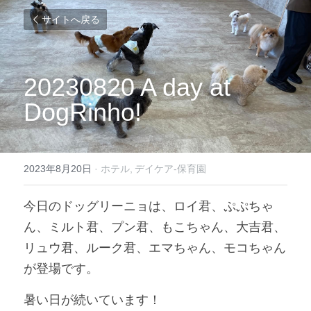
サイトへ戻る
20230820 A day at 
DogRinho!
2023年8月20日
·
ホテル,
デイケア-保育園
今日のドッグリーニョは、ロイ君、ぷぷちゃ
ん、ミルト君、プン君、もこちゃん、大吉君、
リュウ君、ルーク君、エマちゃん、モコちゃん
が登場です。
暑い日が続いています！