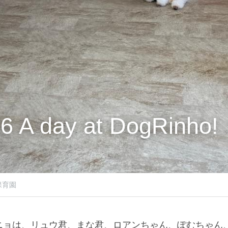
6 A day at DogRinho!
保育園
ニョは、リュウ君、まな君、ロアンちゃん、ぽむちゃん