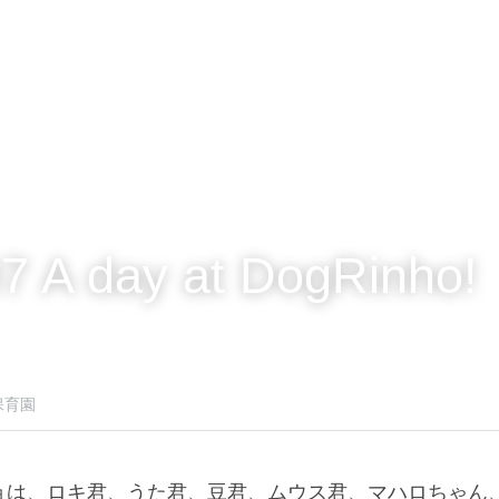
7 A day at DogRinho!
保育園
ョは、ロキ君、うた君、豆君、ムウス君、マハロちゃん