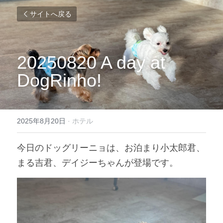
サイトへ戻る
20250820 A day at 
DogRinho!
2025年8月20日
·
ホテル
今日のドッグリーニョは、お泊まり小太郎君、
まる吉君、デイジーちゃんが登場です。