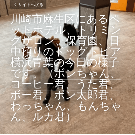
サイトへ戻る
川崎市麻生区にあるペ
ットホテル、トリミン
グサロン、保育園、日
中預りのドッグトピア
横浜青葉の今日の様子
です。（
ボンちゃん、
コーヒー君、うた君、
ボー君、ポン太郎君、
わっちゃん、もんちゃ
ん、ルカ君
）