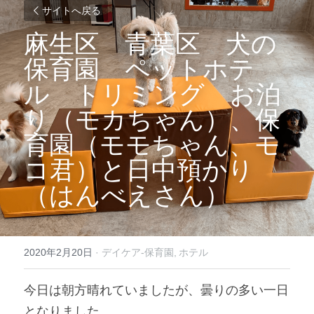
サイトへ戻る
麻生区　青葉区　犬の
保育園　ペットホテ
ル　トリミング　お泊
り（モカちゃん）、保
育園（モモちゃん、モ
コ君）と日中預かり
（はんべえさん）
2020年2月20日
·
デイケア-保育園,
ホテル
今日は朝方晴れていましたが、曇りの多い一日
となりました。