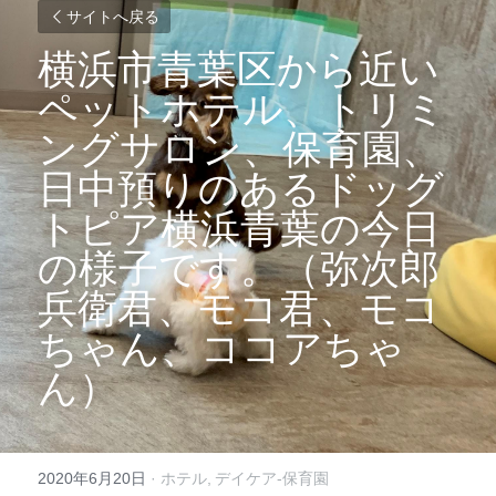
サイトへ戻る
横浜市青葉区から近い
ペットホテル、トリミ
ングサロン、保育園、
日中預りのあるドッグ
トピア横浜青葉の今日
の様子です。（弥次郎
兵衛君、モコ君、モコ
ちゃん、ココアちゃ
ん）
2020年6月20日
·
ホテル,
デイケア-保育園