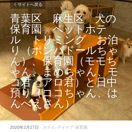
サイトへ戻る
青葉区　麻生区　犬の
保育園　ペットホテ
ル　トリミング　お泊
り（ポンパドールちゃ
ん）、保育園（モモち
ゃん、まめちゃん、モ
コ君、アロ君）と日中
預り（ココちゃん、は
んべえさん）
2020年2月27日
·
ホテル,
デイケア-保育園