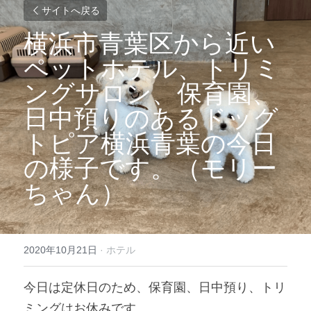
サイトへ戻る
横浜市青葉区から近い
ペットホテル、トリミ
ングサロン、保育園、
日中預りのあるドッグ
トピア横浜青葉の今日
の様子です。（モリー
ちゃん）
2020年10月21日
·
ホテル
今日は定休日のため、保育園、日中預り、トリ
ミングはお休みです。