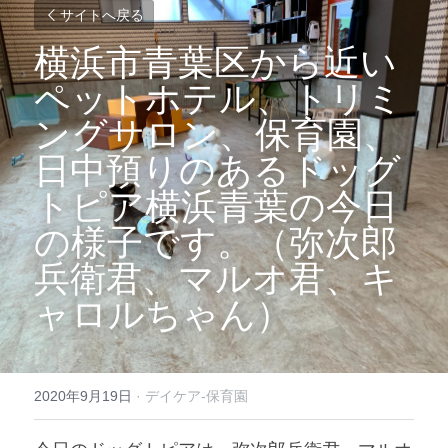
サイトへ戻る
横浜市青葉区から近い
ペットホテル、トリミ
ングサロン、保育園、
日中預りのあるドッグ
トピア横浜青葉の今日
の様子です。（弥次郎
兵衛君、マルオ君、キ
ャロルちゃん）
2020年9月19日
·
デイケア-保育園