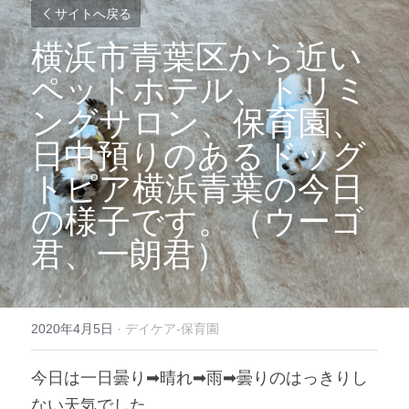
サイトへ戻る
横浜市青葉区から近い
ペットホテル、トリミ
ングサロン、保育園、
日中預りのあるドッグ
トピア横浜青葉の今日
の様子です。（ウーゴ
君、一朗君）
2020年4月5日
·
デイケア-保育園
今日は一日曇り➡晴れ➡雨➡曇りのはっきりし
ない天気でした。