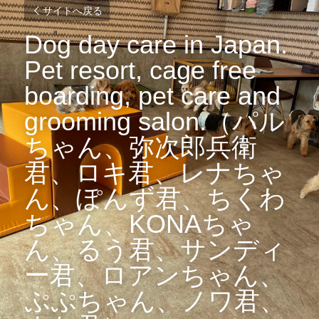
サイトへ戻る
Dog day care in Japan. 
Pet resort, cage free 
boarding, pet care and 
grooming salon.（パル
ちゃん、弥次郎兵衛
君、ロキ君、レナちゃ
ん、ぽんず君、ちくわ
ちゃん、KONAちゃ
ん、るう君、サンディ
ー君、ロアンちゃん、
ぷぷちゃん、ノワ君、