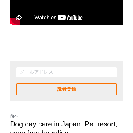
読者登録
前へ
Dog day care in Japan. Pet resort,
cage free boarding,...